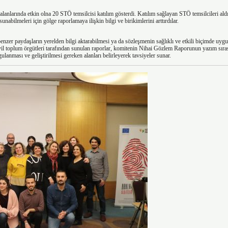
i alanlarında etkin olna 20 STÖ temsilcisi katılım gösterdi. Katılım sağlayan STÖ temsilcileri al
sunabilmeleri için gölge raporlamaya ilişkin bilgi ve birikimlerini arttırdılar.
enzer paydaşların yerelden bilgi aktarabilmesi ya da sözleşmenin sağlıklı ve etkili biçimde uygu
vil toplum örgütleri tarafından sunulan raporlar, komitenin Nihai Gözlem Raporunun yazım sıras
gulanması ve geliştirilmesi gereken alanları belirleyerek tavsiyeler sunar.