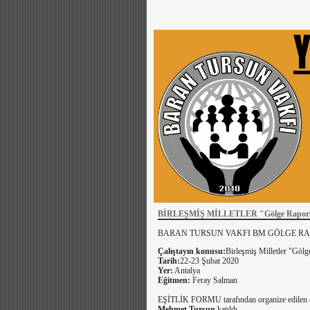
BİRLEŞMİŞ MİLLETLER "Gölge Raporla
BARAN TURSUN VAKFI BM GÖLGE RA
Çalıştayın konusu:
Birleşmiş Milletler "Göl
Tarih:
22-23 Şubat 2020
Yer:
Antalya
Eğitmen:
Feray Salman
EŞİTLİK FORMU tarafından organize edilen çal
Mehmet Tursun
katıldı.