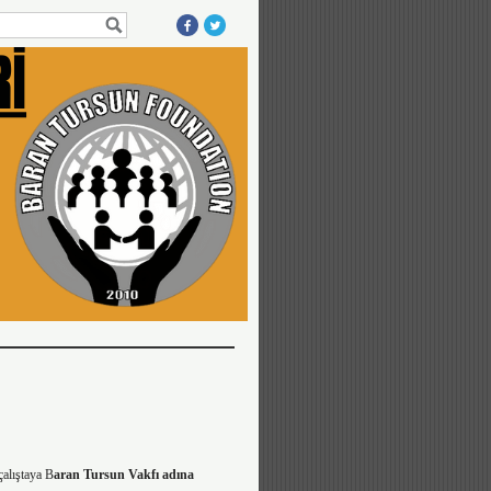
alıştaya B
aran Tursun Vakfı adına