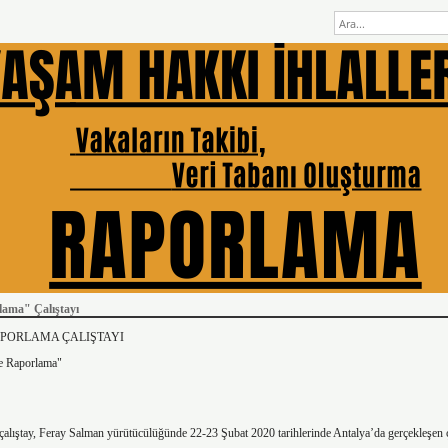
ma" Çalıştayı
PORLAMA ÇALIŞTAYI
ge Raporlama"
ıştay, Feray Salman yürütücülüğünde 22-23 Şubat 2020 tarihlerinde Antalya’da gerçekleşen ç