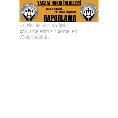
STÖ'ler ile yapılan fiziki
görüşmelerimizin görselleri
yüklenecektir.