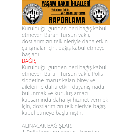
Kurulduğu günden beri bağış kabul
etmeyen Baran Tursun vakfı,
dostlarımızın telkinleriyle daha etkin
çalışmalar için, bağış kabul etmeye
başladı
BAĞIŞ
Kurulduğu günden beri bağış kabul
etmeyen Baran Tursun vakfı, Polis
şiddetine maruz kalan birey ve
ailelerine daha etkin dayanışmada
bulunmak ve kuruluş amacı
kapsamında daha iyi hizmet vermek
için, dostlarımızın telkinleriyle bağış
kabul etmeye başlamıştır.
ALINACAK BAĞIŞLAR: