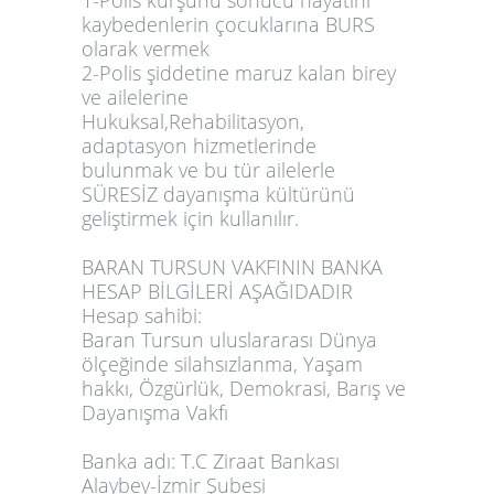
1-Polis kurşunu sonucu hayatını
kaybedenlerin çocuklarına BURS
olarak vermek
2-Polis şiddetine maruz kalan birey
ve ailelerine
Hukuksal,Rehabilitasyon,
adaptasyon hizmetlerinde
bulunmak ve bu tür ailelerle
SÜRESİZ dayanışma kültürünü
geliştirmek için kullanılır.
BARAN TURSUN VAKFININ BANKA
HESAP BİLGİLERİ AŞAĞIDADIR
Hesap sahibi:
Baran Tursun uluslararası Dünya
ölçeğinde silahsızlanma, Yaşam
hakkı, Özgürlük, Demokrasi, Barış ve
Dayanışma Vakfı
Banka adı:
T.C Ziraat Bankası
Alaybey-İzmir Şubesi